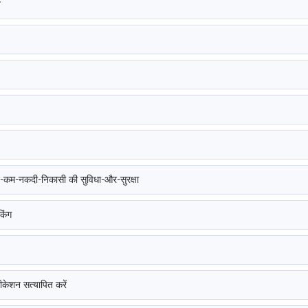
न
्ड-कम-नकदी-निकासी की सुविधा-और-सुरक्षा
किंग
ीकेशन सत्यापित करें