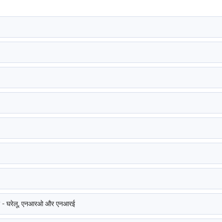
रें - घरेलू, एनआरओ और एनआरई