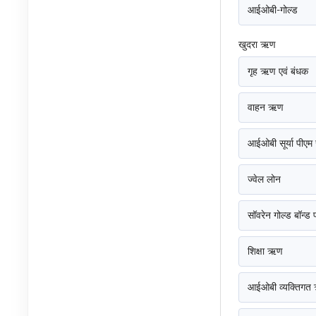
आईओबी-गोल्ड
खुदरा ऋण
गृह ऋण एवं बंधक
वाहन ऋण
आईओबी सूर्या पीएम स
ज्वेल लोन
सॉवरेन गोल्ड बॉन्
शिक्षा ऋण
आईओबी व्यक्तिग