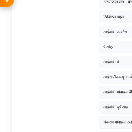
अंतराजाल लेन - दे
डिजिटल पहल
आईओबी फास्टैग
पीओएस
आईओबी-पे
आईसीसीडब्ल्यू-कार
आईओबी-मोबाइल-बैं
आईओबी-यूपीआई
चेकसम मोबाइल एप्ल