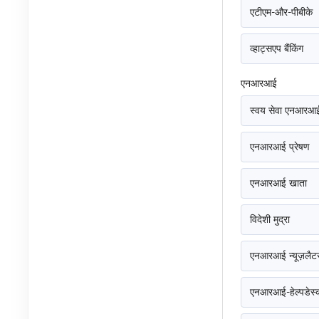
एटीएम-और-पीबीके
व्हाट्सएप बैंकिंग
एनआरआई
स्वय सेवा एनआरआई
एनआरआई प्रेषण
एनआरआई खाता
विदेशी मुद्रा
एनआरआई न्यूज़लैट
एनआरआई-हेल्पडेस्