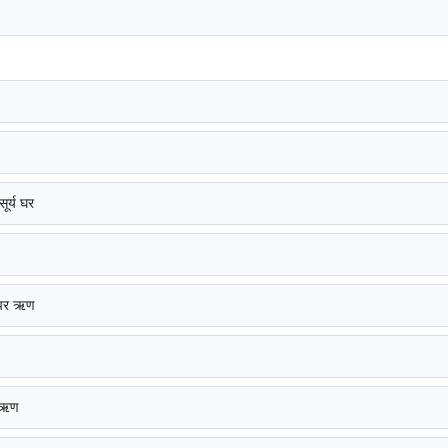
ूर्य घर
ड पर ऋण
त ऋण