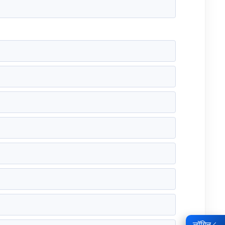
लॉगिन