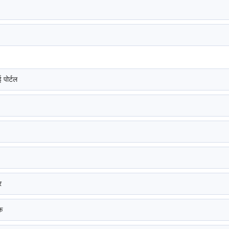
 पोर्टल
र
क