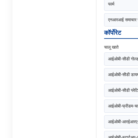
फार्म
एनआरआई समाचार पत
कॉर्पोरेट
चालू खाते
आईओबी-सीडी गोल्ड -
आईओबी-सीडी डायमंड
आईओबी-सीडी प्लेटिन
आईओबी-फ्रीडम-चा
आईओबी-आरईआरए-च
आईओबी-स्टार्टअप-