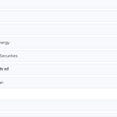
nergy
Securities
र शर्ते
an