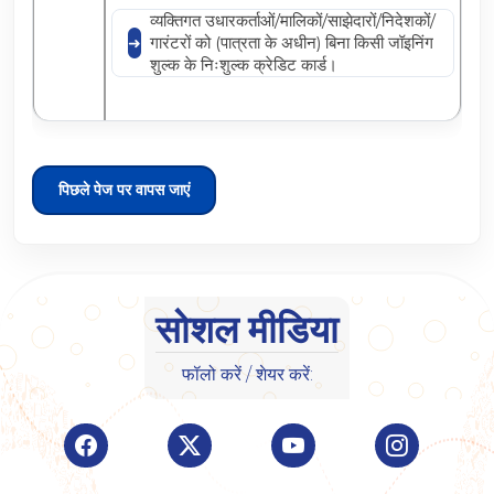
व्यक्तिगत उधारकर्ताओं/मालिकों/साझेदारों/निदेशकों/
गारंटरों को (पात्रता के अधीन) बिना किसी जॉइनिंग
शुल्क के निःशुल्क क्रेडिट कार्ड।
पिछले पेज पर वापस जाएं
सोशल मीडिया
फॉलो करें / शेयर करें:
Visit Indian Overseas Bank Facebook page (o
Visit Indian Overseas Bank Twitte
Visit Indian Oversea
Visit Ind