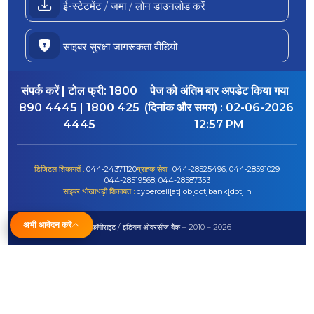
ई-स्टेटमेंट / जमा / लोन डाउनलोड करें
साइबर सुरक्षा जागरूकता वीडियो
संपर्क करें | टोल फ्री:
1800
पेज को अंतिम बार अपडेट किया गया
890 4445 | 1800 425
(दिनांक और समय) :
02-06-2026
4445
12:57 PM
डिजिटल शिकायतें :
044-24371120
ग्राहक सेवा :
044-28525496, 044-28591029
044-28519568, 044-28587353
साइबर धोखाधड़ी शिकायत :
cybercell[at]iob[dot]bank[dot]in
अभी आवेदन करें
© कॉपीराइट / इंडियन ओवरसीज बैंक – 2010 – 2026
अस्वीकरण
साइटमैप
सहायता