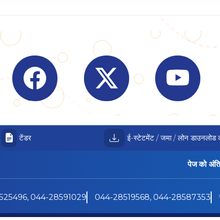
Visit Indian Overseas Bank Facebook page (o
Visit Indian Overseas Bank
Visit I
टेंडर
ई-स्टेटमेंट / जमा / लोन डाउनलोड क
पेज को अंत
525496, 044-28591029
044-28519568, 044-28587353