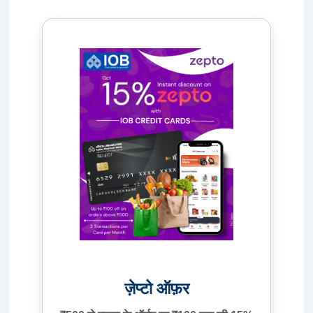
ज़ेप्टो ऑफ़र