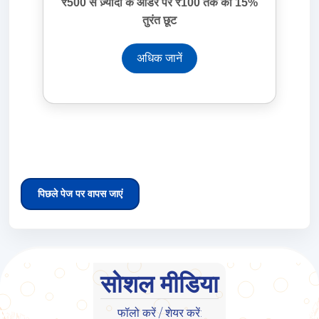
₹500 से ज़्यादा के ऑर्डर पर ₹100 तक की 15%
तुरंत छूट
अधिक जानें
पिछले पेज पर वापस जाएं
सोशल मीडिया
फॉलो करें / शेयर करें: