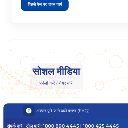
पिछले पेज पर वापस जाएं
सोशल मीडिया
फॉलो करें / शेयर करें:
अक्सर पूछे जाने वाले प्रश्न (FAQ)
संपर्क करें | टोल फ्री:
1800 890 4445 | 1800 425 4445