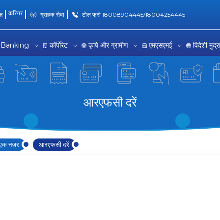
करियर
्ष
ग्राहक सेवा
टोल फ्री 18008904445/18004254445
 Banking
कॉर्पोरेट
कृषि और ग्रामीण
एमएसएमई
विदेशी मुद्
आरएफसी दरें
 एक नज़र
आरएफसी दरें