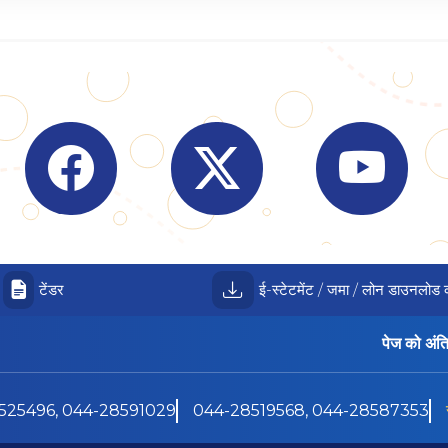
Visit Indian Overseas Bank Facebook page (o
Visit Indian Overseas Bank
Visit I
टेंडर
ई-स्टेटमेंट / जमा / लोन डाउनलोड क
पेज को अंत
525496, 044-28591029
044-28519568, 044-28587353